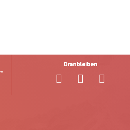
Dranbleiben
en