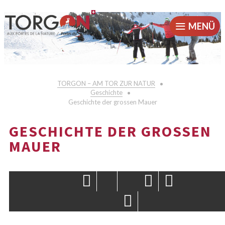
MENÜ
TORGON – AM TOR ZUR NATUR
Geschichte
Geschichte der grossen Mauer
GESCHICHTE DER GROSSEN
MAUER