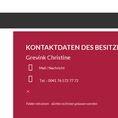
KONTAKTDATEN DES BESITZ
Grevink Christine
Mail / Nachricht
Tel. :
0041 76 572 77 72
Felder mit einem
*
dürfen nicht leer gelassen werden
IHRE ANFRAGE