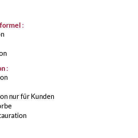
tformel
:
on
on
on
:
ion
ion nur für Kunden
örbe
tauration