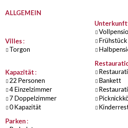
ALLGEMEIN
Unterkunf
Vollpensi
Frühstück
Villes
:
Torgon
Halbpensi
Restaurati
Restaurat
Kapazität
:
22
Personen
Bankett
4
Einzelzimmer
Restaurat
7
Doppelzimmer
Picknickk
0
Kapazität
Kinderres
Parken
: