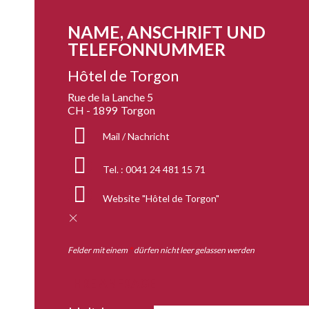
NAME, ANSCHRIFT UND
TELEFONNUMMER
Hôtel de Torgon
Rue de la Lanche 5
CH - 1899
Torgon
Mail / Nachricht
Tel. :
0041 24 481 15 71
Website
"Hôtel de Torgon"
Felder mit einem
*
dürfen nicht leer gelassen werden
IHRE ANFRAGE