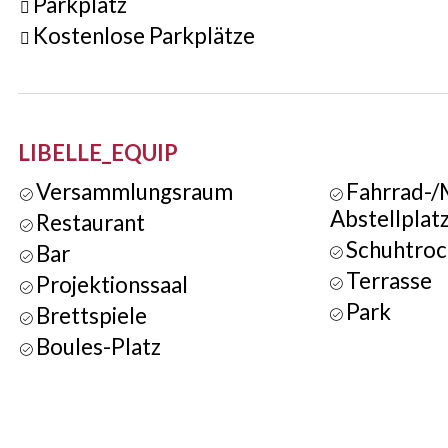
Parkplatz
Kostenlose Parkplätze
LIBELLE_EQUIP
Versammlungsraum
Fahrrad-/
Abstellplat
Restaurant
Schuhtroc
Bar
Terrasse
Projektionssaal
Park
Brettspiele
Boules-Platz