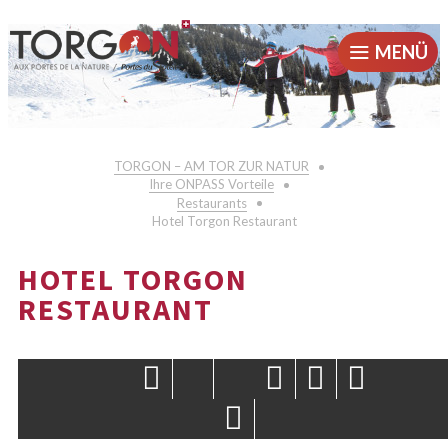
MENÜ
TORGON – AM TOR ZUR NATUR
Ihre ONPASS Vorteile
Restaurants
Hotel Torgon Restaurant
HOTEL TORGON
RESTAURANT