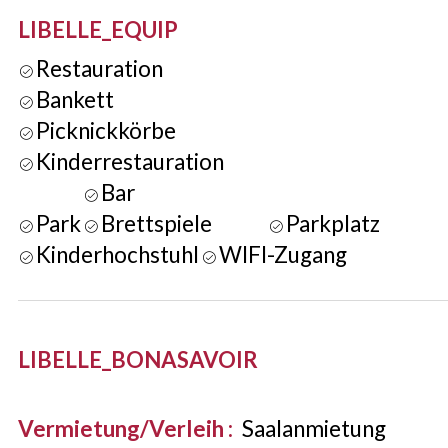
LIBELLE_EQUIP
Restauration
Bankett
Picknickkörbe
Kinderrestauration
Bar
Park
Brettspiele
Parkplatz
Kinderhochstuhl
WIFI-Zugang
LIBELLE_BONASAVOIR
Vermietung/Verleih
:
Saalanmietung